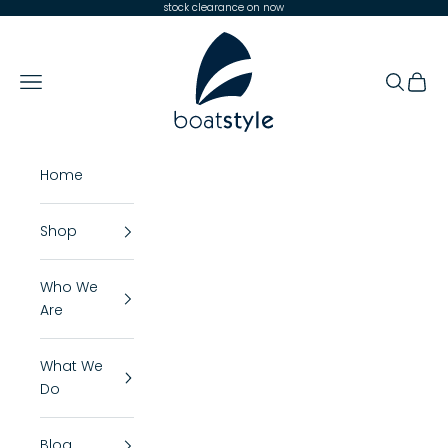
Skip to content
stock clearance on now
Boat Style
Open navigation menu
Open se
Open 
Home
Shop
Who We
Are
What We
Do
Blog